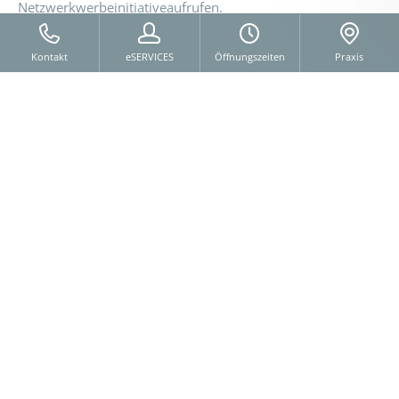
Netzwerkwerbeinitiativeaufrufen.
ANALYSEDIENST PIWIK
Kontakt
eSERVICES
Öffnungszeiten
Praxis
Unserer Website verwendet Piwik, dabei handelt es sich
um einen sogenannten Webanalysedienst. Piwik
verwendet sog. "Cookies", dass sind Textdateien, die auf
Ihrem Computer gespeichert werden und die unsererseits
eine Analyse der Benutzung der Webseite ermöglichen. Zu
diesem Zweck werden die durch den Cookie erzeugten
Nutzungsinformationen (einschließlich Ihrer gekürzten IP-
Adresse) an unseren Server übertragen und zu
Nutzungsanalysezwecken gespeichert, was der
Webseitenoptimierung unsererseits dient. Ihre IP-Adresse
wird bei diesem Vorgang umge­hend anony­mi­siert, so dass
Sie als Nutzer für uns anonym bleiben. Die durch den
Cookie erzeugten Informationen über Ihre Benutzung
dieser Webseite werden nicht an Dritte weitergegeben. Sie
können die Verwendung der Cookies durch eine
entsprechende Einstellung Ihrer Browser Software