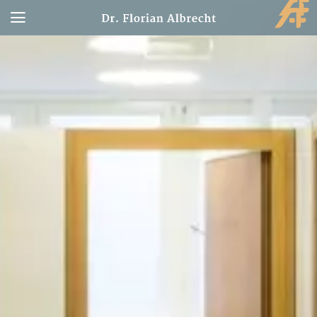
HOME
LEISTUNGEN
ÖFFNUNGSZEITEN
TEAM
MEDIKAMENTE
DOWNLOADS
KONTAKT